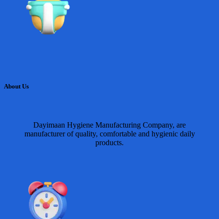
madagascar.org/
, qui présentent les critères essentiels de sécurité et de
licence. Ainsi, les amateurs de casino en direct peuvent choisir
sereinement un site respectant des standards élevés de transparence.
About Us
Dayimaan Hygiene Manufacturing Company, are
manufacturer of quality, comfortable and hygienic daily
products.