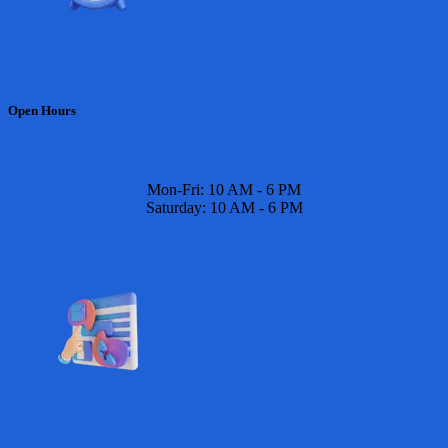
Open Hours
Mon-Fri: 10 AM - 6 PM
Saturday: 10 AM - 6 PM