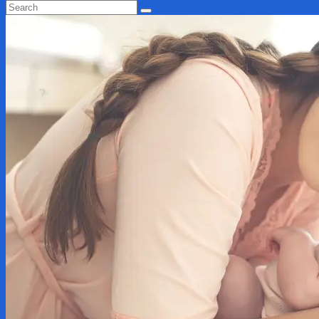
Digitalna dostopnost spletne strani se nanaša na rešitve, ki uporabo
Turnieje slotowe organizowane regularnie stanowią formę
storitve olajšajo osebam z različnimi zaznavnimi potrebami.
dodatkowej aktywności dla graczy odwiedzających platformy
navijajzalisicke.si
hazardowe. Częstotliwość takich wydarzeń na
vključuje del standardnih rešitev te vrste, značilnih
za mednarodno delujoče igralniške platforme. Elementi, kot so
eurochambermusicfestival.com
zależy od harmonogramu ustalanego
kontrast barv ali povečava besedila, vplivajo na udobje brskanja.
przez operatora oraz dostawców gier. Wyniki rywalizacji bywają
publikowane w dedykowanej sekcji strony.