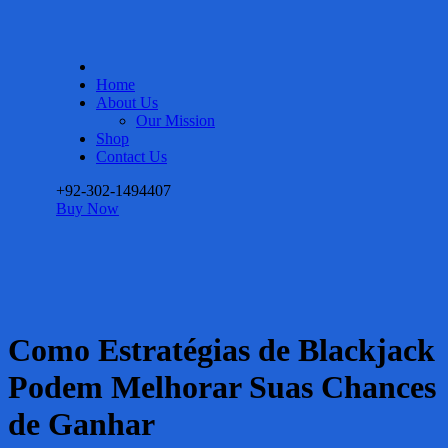
Home
About Us
Our Mission
Shop
Contact Us
+92-302-1494407
Buy Now
Como Estratégias de Blackjack
Podem Melhorar Suas Chances
de Ganhar