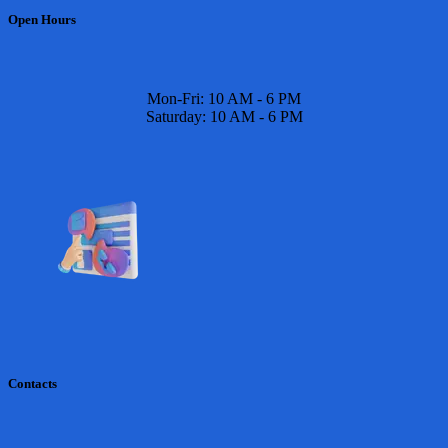
Open Hours
Mon-Fri: 10 AM - 6 PM
Saturday: 10 AM - 6 PM
Contacts