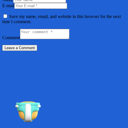
E-mail
Save my name, email, and website in this browser for the next
time I comment.
Comment